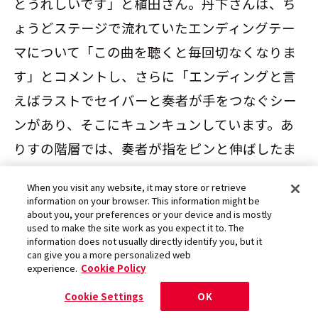
とうれしいです」と植田さん。丹下さんは、ち
ょうどステージで流れていたエンディングテー
マについて「この曲を聴くと毎回切なくなりま
す」とコメントし、さらに「エンディングと言
えばラストでセイバーと奏者が手をつなぐシー
ンがあり、そこにキュンキュンしています。あ
りすの階層では、奏者が指をピンと伸ばしたま
まですが、セイバーは恋人つなぎをしていまし
When you visit any website, it may store or retrieve
た。その温度差が個人的にツボでした。ちょっ
information on your browser. This information might be
about you, your preferences or your device and is mostly
としたところに二人の関係性が表われているの
used to make the site work as you expect it to. The
information does not usually directly identify you, but it
で、隅々までチェックしてください」と締めく
can give you a more personalized web
くった。
experience.
Cookie Policy
Cookie Settings
OK