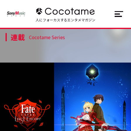
JP
EN
人にフォーカスするエンタメマガジン
連載
トップ
Top
Cocotame Series
記事一覧
Articles
連載一覧
Series
Cocotameとは
About