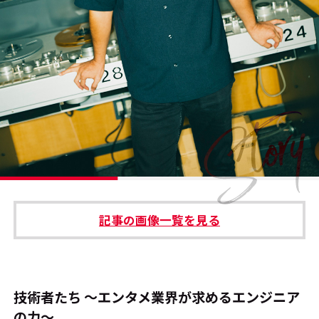
#エンタメ業界のちょっといい話
#サステナブルな取り組み
#スタッフが語る
#リクルート
運営会社
プライバシーポリシー
記事の画像一覧を見る
本サイトご利用にあたって
Cookie Settings
お問い合わせ
技術者たち ～エンタメ業界が求めるエンジニア
の力～