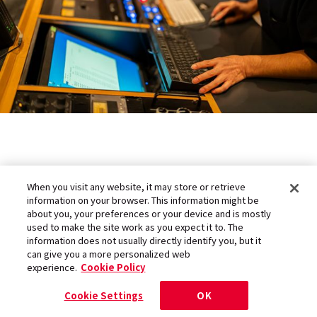
“正解の音”がないから、探究し続け
When you visit any website, it may store or retrieve
information on your browser. This information might be
る
about you, your preferences or your device and is mostly
used to make the site work as you expect it to. The
information does not usually directly identify you, but it
can give you a more personalized web
――エンタテインメント全体に言えることですが、
experience.
Cookie Policy
音楽制作も“これが正解”という答えはないと思
Cookie Settings
OK
います。そのなかで、酒井さんは何をゴールと