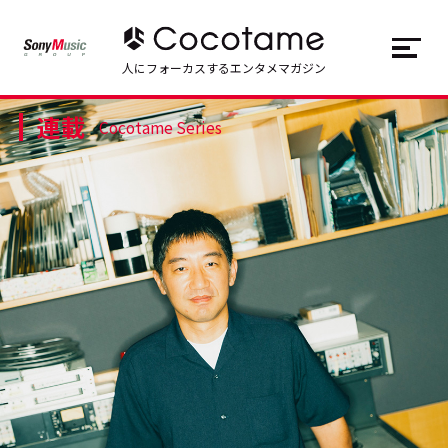
JP
EN
人にフォーカスするエンタメマガジン
連載
トップ
Top
Cocotame Series
記事一覧
Articles
連載一覧
Series
Cocotameとは
About