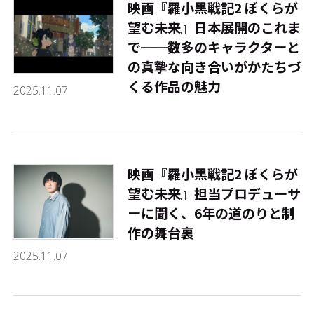
映画『羅小黒戦記2 ぼくらが
望む未来』日本展開のこれま
で──数多のキャラクターと
の真摯な向き合いがかたちづ
くる作品の魅力
2025.11.07
映画『羅小黒戦記2 ぼくらが
望む未来』担当プロデューサ
ーに聞く、6年の道のりと制
作の舞台裏
2025.11.07