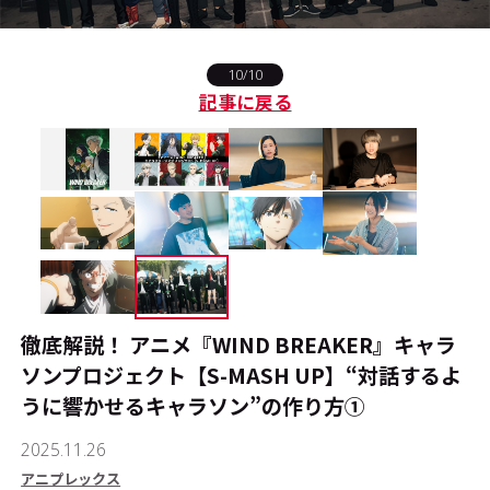
#エンタメ業界のちょっといい話
10/10
記事に戻る
#サステナブルな取り組み
#スタッフが語る
#リクルート
運営会社
プライバシーポリシー
本サイトご利用にあたって
徹底解説！ アニメ『WIND BREAKER』キャラ
Cookie Settings
ソンプロジェクト【S-MASH UP】――“対話するよ
お問い合わせ
うに響かせるキャラソン”の作り方①
2025.11.26
アニプレックス