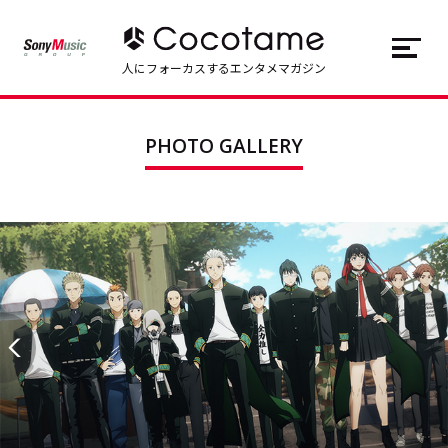
JP
EN
人にフォーカスするエンタメマガジン
トップ
Top
PHOTO GALLERY
記事一覧
Articles
連載一覧
Series
Cocotameとは
About