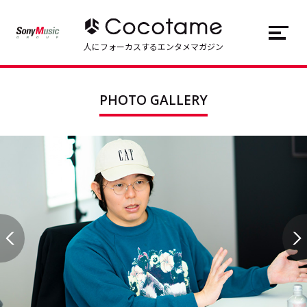
JP
EN
人にフォーカスするエンタメマガジン
トップ
Top
PHOTO GALLERY
記事一覧
Articles
連載一覧
Series
Cocotameとは
About