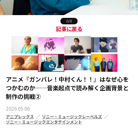
#エンタメ業界のちょっといい話
6/8
記事に戻る
#サステナブルな取り組み
#スタッフが語る
#リクルート
アニメ『ガンバレ！中村くん！！』はなぜ心を
運営会社
プライバシーポリシー
つかむのか──音楽起点で読み解く企画背景と
制作の挑戦②
本サイトご利用にあたって
Cookie Settings
2026.05.06
お問い合わせ
アニプレックス
ソニー・ミュージックレーベルズ
ソニー・ミュージックエンタテインメント