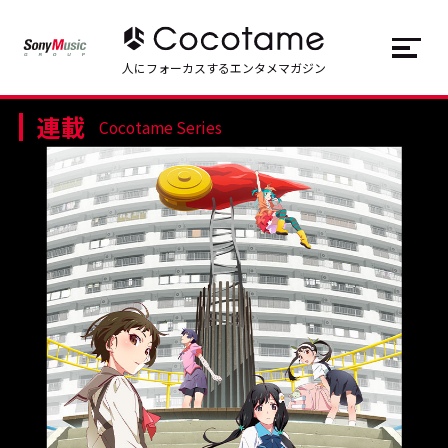
JP
EN
人にフォーカスするエンタメマガジン
連載
トップ
Top
Cocotame Series
記事一覧
Articles
連載一覧
Series
Cocotameとは
About