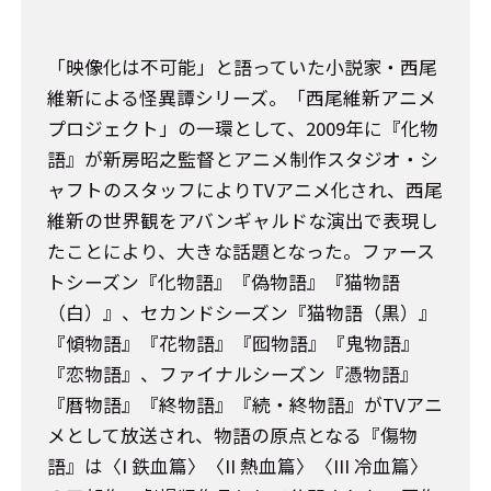
「映像化は不可能」と語っていた小説家・西尾
維新による怪異譚シリーズ。「西尾維新アニメ
プロジェクト」の一環として、2009年に『化物
語』が新房昭之監督とアニメ制作スタジオ・シ
ャフトのスタッフによりTVアニメ化され、西尾
維新の世界観をアバンギャルドな演出で表現し
たことにより、大きな話題となった。ファース
トシーズン『化物語』『偽物語』『猫物語
（白）』、セカンドシーズン『猫物語（黒）』
『傾物語』『花物語』『囮物語』『鬼物語』
『恋物語』、ファイナルシーズン『憑物語』
『暦物語』『終物語』『続・終物語』がTVアニ
メとして放送され、物語の原点となる『傷物
語』は〈I 鉄血篇〉〈II 熱血篇〉〈III 冷血篇〉