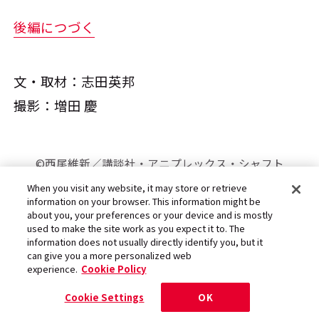
後編につづく
文・取材：志田英邦
撮影：増田 慶
©西尾維新／講談社・アニプレックス・シャフト
When you visit any website, it may store or retrieve
information on your browser. This information might be
about you, your preferences or your device and is mostly
used to make the site work as you expect it to. The
information does not usually directly identify you, but it
can give you a more personalized web
experience.
Cookie Policy
関連サイト
Cookie Settings
OK