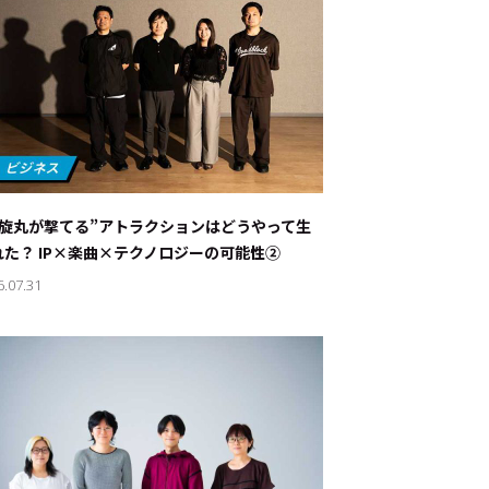
螺旋丸が撃てる”アトラクションはどうやって生
れた？ IP×楽曲×テクノロジーの可能性②
6.07.31