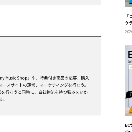
#サステ
『
#リクル
ケ
202
サイトご利用にあたって
お問い合わせ
Cookie Settings
 Music Shop」や、特典付き商品の応募、購入
どEコマースサイトの運営、マーケティングを行なう。
営を行なうと同時に、自社物流を持つ強みをいか
る。
E