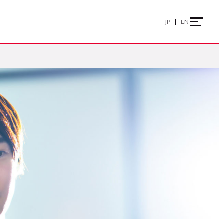
JP
EN