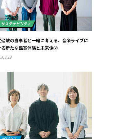
覚過敏の当事者と一緒に考える、音楽ライブに
ける新たな鑑賞体験と未来像②
6.07.23
ド：
メ業界のちょっといい話