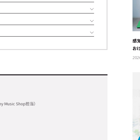
感
お
202
 Music Shop担当）
キーワー
#エンタ