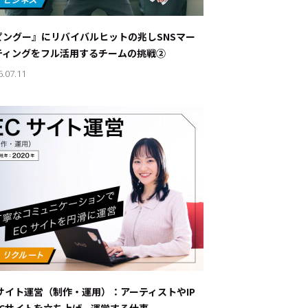
ナブルな取り組み
#スタッフが語る
ピングー』にリバイバルヒットの兆し――SNSマー
ート
ティングをフル活用するチームの挑戦②
6.07.11
JP
EN
Cサイト運営（制作・運用）：アーティストやIP