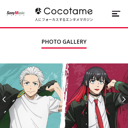
JP
EN
人にフォーカスするエンタメマガジン
トップ
Top
PHOTO GALLERY
記事一覧
Articles
連載一覧
Series
Cocotameとは
About