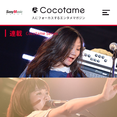
JP
EN
人にフォーカスするエンタメマガジン
連載
トップ
Top
Cocotame Series
記事一覧
Articles
連載一覧
Series
Cocotameとは
About