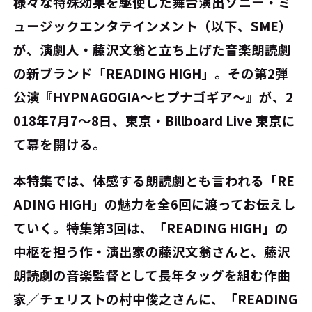
様々な特殊効果を駆使した舞台演出――ソニー・ミ
ュージックエンタテインメント（以下、SME）
が、演劇人・藤沢文翁と立ち上げた音楽朗読劇
の新ブランド「READING HIGH」。その第2弾
公演『HYPNAGOGIA〜ヒプナゴギア〜』が、2
018年7月7～8日、東京・Billboard Live 東京に
て幕を開ける――。
本特集では、体感する朗読劇とも言われる「RE
ADING HIGH」の魅力を全6回に渡ってお伝えし
ていく。特集第3回は、「READING HIGH」の
中枢を担う作・演出家の藤沢文翁さんと、藤沢
朗読劇の音楽監督として長年タッグを組む作曲
家／チェリストの村中俊之さんに、「READING