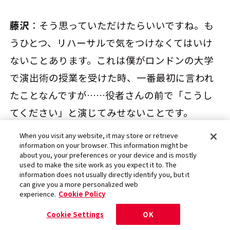
藤沢
：そう思っていただけたらいいですね。も
うひとつ、リハーサルで気をつけなくてはいけ
ないことあります。これは僕がロンドンの大学
で演出術の授業を受けた時、一番最初に言われ
たことなんですが……役者さんの前で「こうし
てください」と演じてみせないことです。
When you visit any website, it may store or retrieve
information on your browser. This information might be
――型を見せてはいけないと？
about you, your preferences or your device and is mostly
used to make the site work as you expect it to. The
information does not usually directly identify you, but it
can give you a more personalized web
藤沢
：その理由はふたつあって、ひとつは役者
experience.
Cookie Policy
さんの想像力を奪うから。もうひとつは、演出
Cookie Settings
OK
家の芝居が下手なのがバレて、なめられてしま