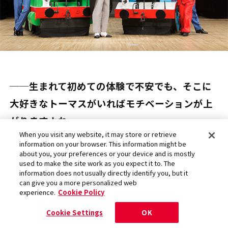
──生まれて初めての体験で不安でも、そこに
大好きなトーマスがいればモチベーションが上
がりますよね。
When you visit any website, it may store or retrieve
information on your browser. This information might be
about you, your preferences or your device and is mostly
西岡：
まさにそうなんです。そう言えば、「き
used to make the site work as you expect it to. The
information does not usually directly identify you, but it
かんしゃトーマス」のオムツも作っているんで
can give you a more personalized web
すよ。「トーマスなら履く」という声にお応え
experience.
Cookie Policy
して、トイザらス限定で販売しています。トー
Cookie Settings
OK