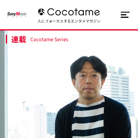
JP
EN
人にフォーカスするエンタメマガジン
連載
トップ
Top
Cocotame Series
記事一覧
Articles
連載一覧
Series
Cocotameとは
About