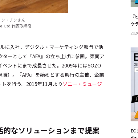
#サステ
『
ーン・チンさん
#リクル
ケ
te. Ltd.代表取締役
202
ポールに入社。デジタル・マーケティング部門で活
クターとして『AFA』の立ち上げに参画。東南ア
サイトご利用にあたって
お問い合わせ
Cookie Settings
ベントにまで成長させた。2009年にはSOZO
任（現職）。『AFA』を始めとする興行の主催、企業
を行う。2015年11月より
ソニー・ミュージ
括的なソリューションまで提案
E