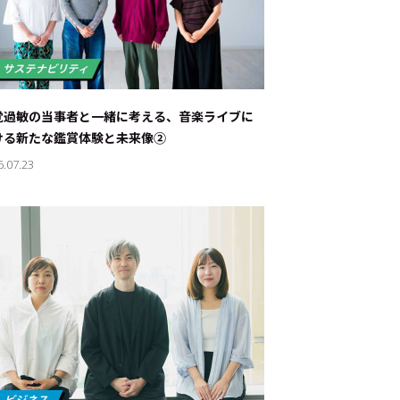
覚過敏の当事者と一緒に考える、音楽ライブに
ける新たな鑑賞体験と未来像②
6.07.23
ド：
メ業界のちょっといい話