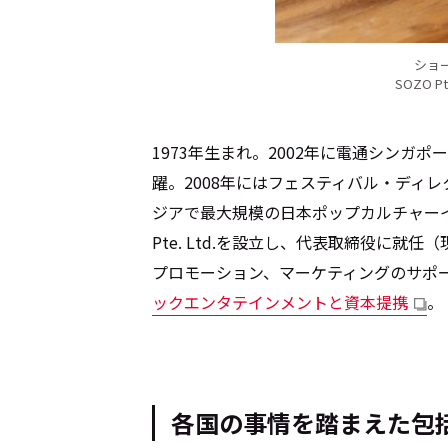
Cocotameとは
ショ
About
SOZO P
1973年生まれ。2002年に電通シンガ
躍。2008年にはフェスティバル・ディレ
運営会社
プライバシーポリシー
本
ジアで最大規模の日本ポップカルチャーイ
Pte. Ltd.を設立し、代表取締役に就
プロモーション、マーケティングのサポート
ックエンタテインメントと資本提携
。
各国の事情を踏まえた包