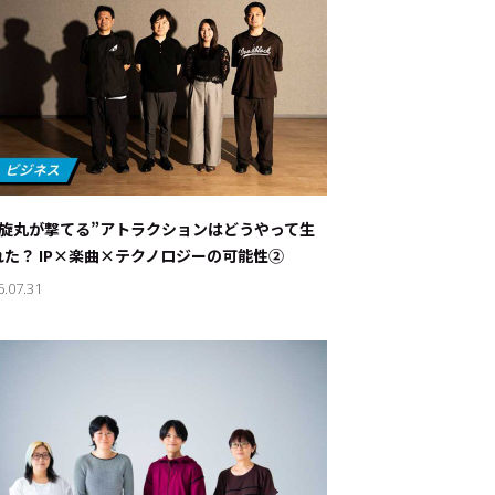
螺旋丸が撃てる”アトラクションはどうやって生
れた？ IP×楽曲×テクノロジーの可能性②
6.07.31