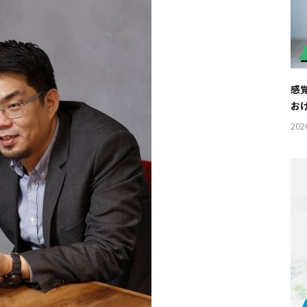
感
お
202
キーワー
#エンタ