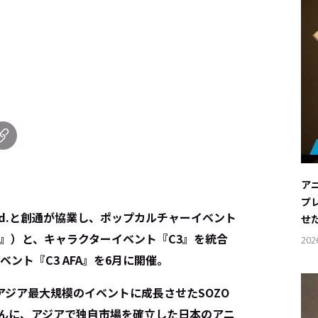
ア
プ
 Ltd.と創通が協業し、ポップカルチャーイベント
せ
下、『AFA』）と、キャラクターイベント『C3』を統合
202
ント『C3 AFA』を6月に開催。
南アジア最大規模のイベントに成長させたSOZO
チンさんに、アジアで独自市場を確立した日本のアニ