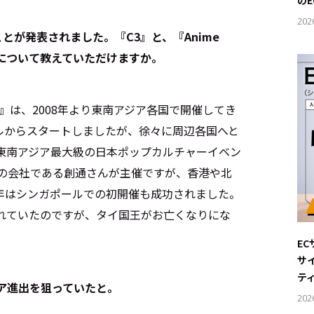
の
202
ることが発表されました。『C3』と、『Anime
した背景について教えていただけますか。
A』は、2008年より東南アジア各国で開催してき
ルからスタートしましたが、徐々に周辺各国へと
る東南アジア最大級の日本ポップカルチャーイベン
本の会社である創通さんが主催ですが、香港や北
年はシンガポールでの初開催も成功されました。
れていたのですが、タイ国王がお亡くなりにな
E
サ
テ
ジア進出を狙っていたと。
202