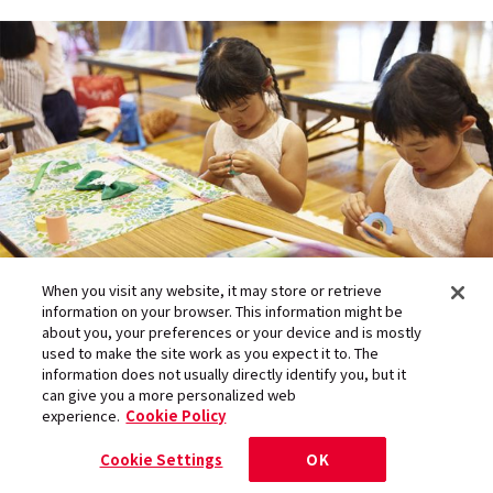
When you visit any website, it may store or retrieve
information on your browser. This information might be
about you, your preferences or your device and is mostly
used to make the site work as you expect it to. The
information does not usually directly identify you, but it
can give you a more personalized web
experience.
Cookie Policy
「メイクが楽しみ！ 水の妖精みたいになりた
い」（あおいちゃん）。「パレードにも出た
Cookie Settings
OK