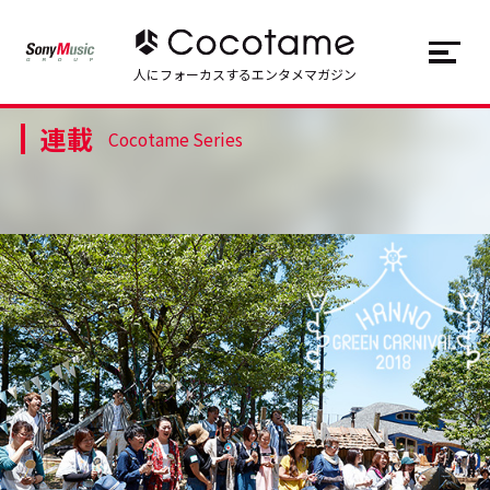
JP
EN
人にフォーカスするエンタメマガジン
連載
トップ
Top
Cocotame Series
記事一覧
Articles
連載一覧
Series
Cocotameとは
About