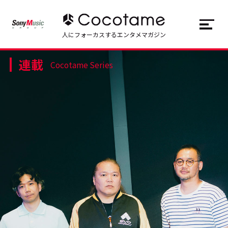
JP
EN
人にフォーカスするエンタメマガジン
連載
トップ
Top
Cocotame Series
記事一覧
Articles
連載一覧
Series
Cocotameとは
About