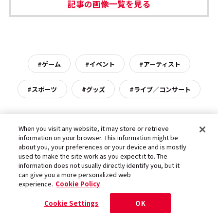
記事の画像一覧を見る
#ゲーム
#イベント
#アーティスト
#スポーツ
#グッズ
#ライブ／コンサート
When you visit any website, it may store or retrieve
information on your browser. This information might be
about you, your preferences or your device and is mostly
used to make the site work as you expect it to. The
information does not usually directly identify you, but it
can give you a more personalized web
experience.
Cookie Policy
Cookie Settings
OK