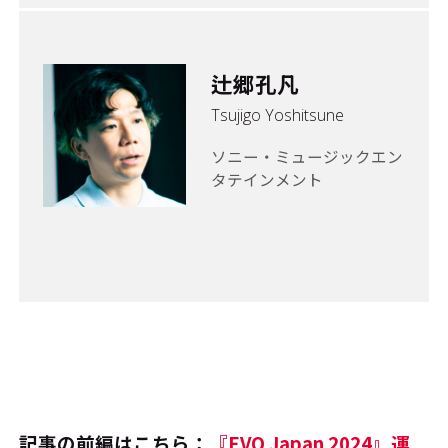
辻郷孔凡
Tsujigo Yoshitsune
ソニー・ミュージックエン
タテインメント
記事の前編はこちら：
『EVO Japan 2024』運