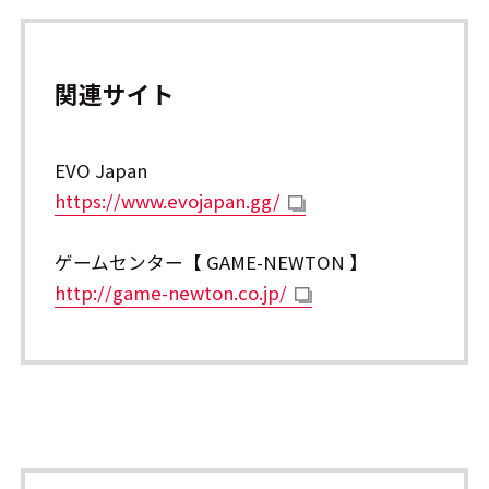
関連サイト
EVO Japan
https://www.evojapan.gg/
ゲームセンター【 GAME-NEWTON 】
http://game-newton.co.jp/