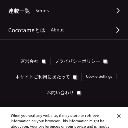
連載一覧
Series
Cocotameとは
About
運営会社
プライバシーポリシー
本サイトご利用にあたって
Cookie Settings
お問い合わせ
When you visit any website, it may store or retrieve
information on your browser. This information might be
about you, your preferences or your device and is mostly