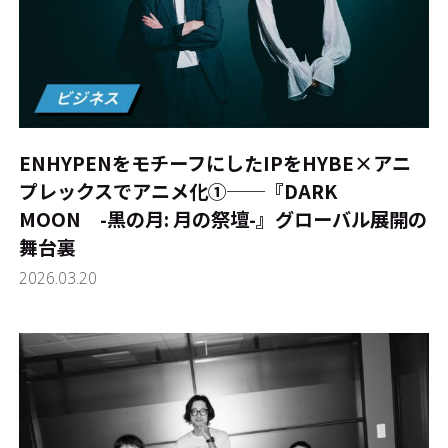
ENHYPENをモチーフにしたIPをHYBE×アニ
プレックスでアニメ化①──『DARK
MOON -黒の月: 月の祭壇-』グローバル展開の
舞台裏
2026.03.20