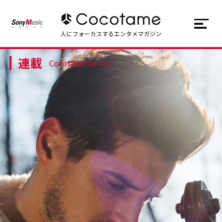
JP
EN
人にフォーカスするエンタメマガジン
連載
トップ
Top
Cocotame Series
記事一覧
Articles
連載一覧
Series
Cocotameとは
About