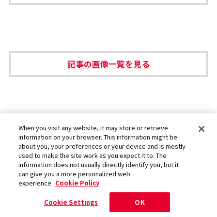
記事の画像一覧を見る
#アーティスト
#音楽
#ライブ／コンサート
When you visit any website, it may store or retrieve
information on your browser. This information might be
about you, your preferences or your device and is mostly
used to make the site work as you expect it to. The
information does not usually directly identify you, but it
can give you a more personalized web
experience.
Cookie Policy
Cookie Settings
OK