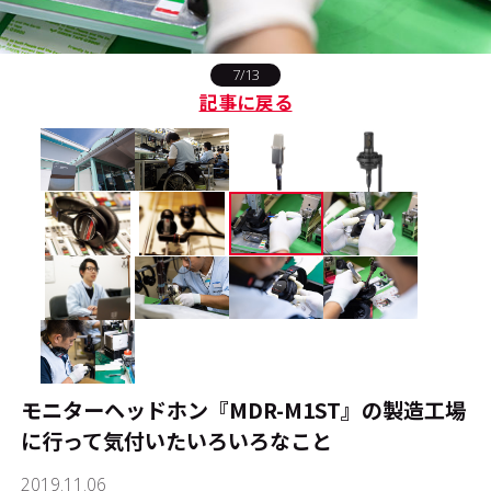
#リクルート
#サステナビリティ
#音楽
7/13
記事に戻る
#アニメ
#スタッフインタビュー
運営会社
プライバシーポリシー
本サイトご利用にあたって
Cookie Settings
お問い合わせ
モニターヘッドホン『MDR-M1ST』の製造工場
に行って気付いたいろいろなこと
2019.11.06