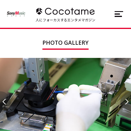
JP
EN
人にフォーカスするエンタメマガジン
トップ
Top
PHOTO GALLERY
記事一覧
Articles
連載一覧
Series
Cocotameとは
About