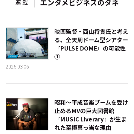
エンタメビジネスのタネ
連載
映画監督・西山将貴氏と考え
る、全天周ドーム型シアター
『PULSE DOME』の可能性
①
2026.03.06
昭和～平成音楽ブームを受け
止めるMVの巨大図書館
『MUSIC Liverary』が生ま
れた至極真っ当な理由