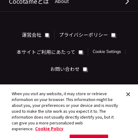
Cocotameとは
About
運営会社
プライバシーポリシー
本サイトご利用にあたって
Cookie Settings
お問い合わせ
When you visit any website, it may store or retrieve
information on your browser. This information might be
about you, your preferences or your device and is mostly
used to make the site work as you expect it to. The
information does not usually directly identify you, but it
can give you a more personalized web
©Sony Music Entertainment (Japan) Inc.
experience.
Cookie Policy