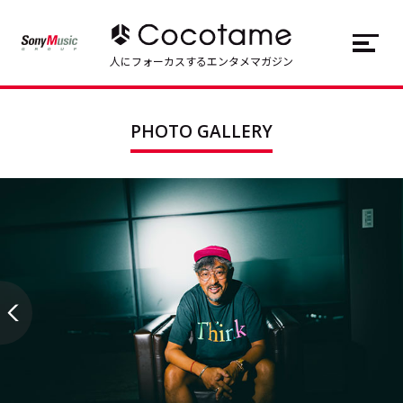
JP
EN
人にフォーカスするエンタメマガジン
トップ
Top
PHOTO GALLERY
記事一覧
Articles
連載一覧
Series
Cocotameとは
About