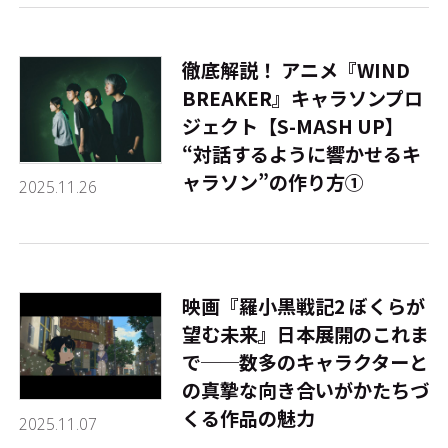
徹底解説！ アニメ『WIND
BREAKER』キャラソンプロ
ジェクト【S-MASH UP】
――“対話するように響かせるキ
ャラソン”の作り方①
2025.11.26
映画『羅小黒戦記2 ぼくらが
望む未来』日本展開のこれま
で──数多のキャラクターと
の真摯な向き合いがかたちづ
くる作品の魅力
2025.11.07