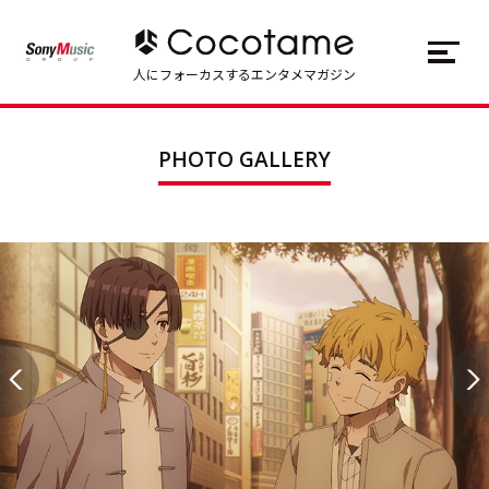
JP
EN
人にフォーカスするエンタメマガジン
トップ
Top
PHOTO GALLERY
記事一覧
Articles
連載一覧
Series
Cocotameとは
About