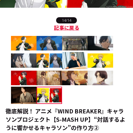
#エンタメ業界のちょっといい話
14/14
記事に戻る
#サステナブルな取り組み
#スタッフが語る
#リクルート
運営会社
プライバシーポリシー
本サイトご利用にあたって
Cookie Settings
お問い合わせ
徹底解説！ アニメ『WIND BREAKER』キャラ
ソンプロジェクト【S-MASH UP】――“対話するよ
うに響かせるキャラソン”の作り方②