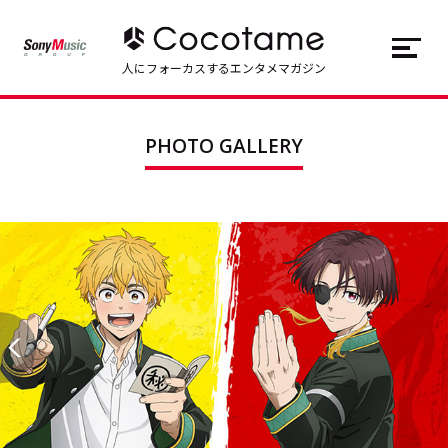
JP
EN
人にフォーカスするエンタメマガジン
トップ
Top
PHOTO GALLERY
記事一覧
Articles
連載一覧
Series
Cocotameとは
About