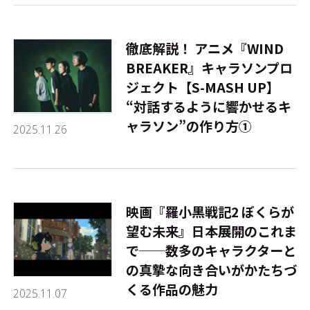
徹底解説！ アニメ『WIND
BREAKER』キャラソンプロ
ジェクト【S-MASH UP】
――“対話するように響かせるキ
ャラソン”の作り方①
2025.11.26
映画『羅小黒戦記2 ぼくらが
望む未来』日本展開のこれま
で──数多のキャラクターと
の真摯な向き合いがかたちづ
くる作品の魅力
2025.11.07