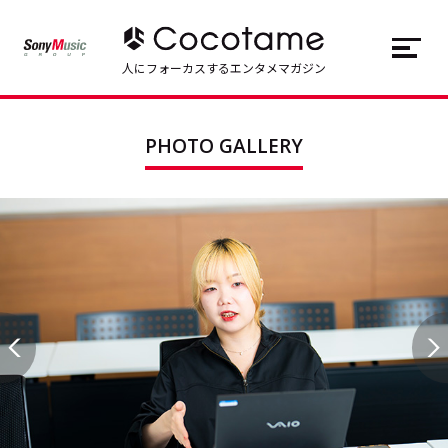
JP
EN
人にフォーカスするエンタメマガジン
トップ
Top
PHOTO GALLERY
記事一覧
Articles
連載一覧
Series
Cocotameとは
About