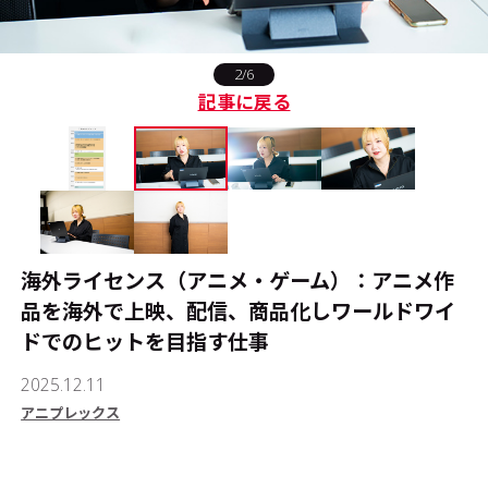
#エンタメ業界のちょっといい話
2/6
記事に戻る
#サステナブルな取り組み
#スタッフが語る
#リクルート
海外ライセンス（アニメ・ゲーム）：アニメ作
運営会社
プライバシーポリシー
品を海外で上映、配信、商品化しワールドワイ
ドでのヒットを目指す仕事
本サイトご利用にあたって
Cookie Settings
2025.12.11
お問い合わせ
アニプレックス