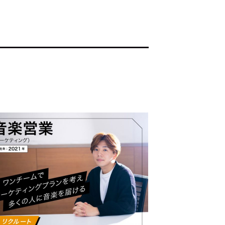
ド：
メ業界のちょっといい話
ナブルな取り組み
#スタッフが語る
ート
JP
EN