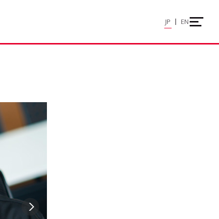
JP
EN