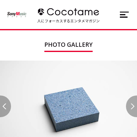
JP
EN
人にフォーカスするエンタメマガジン
トップ
Top
PHOTO GALLERY
記事一覧
Articles
連載一覧
Series
Cocotameとは
About