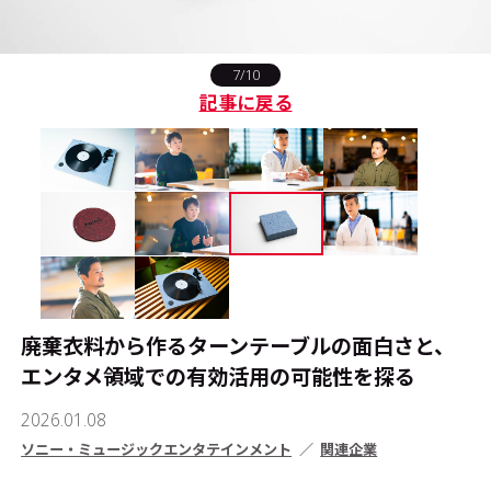
#エンタメ業界のちょっといい話
7/10
記事に戻る
#サステナブルな取り組み
#スタッフが語る
#リクルート
運営会社
プライバシーポリシー
本サイトご利用にあたって
廃棄衣料から作るターンテーブルの面白さと、
Cookie Settings
エンタメ領域での有効活用の可能性を探る
お問い合わせ
2026.01.08
ソニー・ミュージックエンタテインメント
関連企業