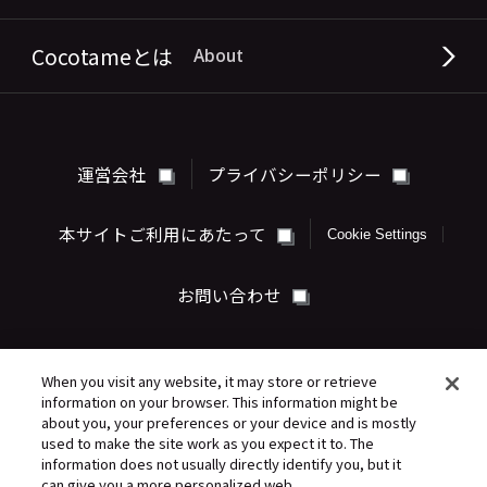
Cocotameとは
About
運営会社
プライバシーポリシー
本サイトご利用にあたって
Cookie Settings
お問い合わせ
When you visit any website, it may store or retrieve
information on your browser. This information might be
about you, your preferences or your device and is mostly
used to make the site work as you expect it to. The
information does not usually directly identify you, but it
can give you a more personalized web