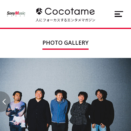
JP
EN
人にフォーカスするエンタメマガジン
トップ
Top
PHOTO GALLERY
記事一覧
Articles
連載一覧
Series
Cocotameとは
About