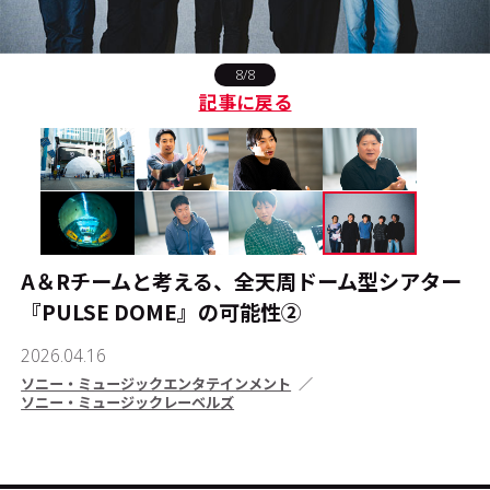
#エンタメ業界のちょっといい話
8/8
記事に戻る
#サステナブルな取り組み
#スタッフが語る
#リクルート
A＆Rチームと考える、全天周ドーム型シアター
運営会社
プライバシーポリシー
『PULSE DOME』の可能性➁
本サイトご利用にあたって
Cookie Settings
2026.04.16
ソニー・ミュージックエンタテインメント
お問い合わせ
ソニー・ミュージックレーベルズ