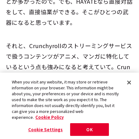
とが多かったので。でも、HAYATEなら直接対話
をして、直接協業ができる。そこがひとつの武
器になると思っています。
それと、Crunchyrollのストリーミングサービス
で扱うコンテンツがアニメ、マンガに特化して
いるという点も強みになると考えていて。Crun
chyrollは、良質なアニメ、マンガ作品を世界中
When you visit any website, it may store or retrieve
のファンに届けるために、権利元やクリエイタ
information on your browser. This information might be
about you, your preferences or your device and is mostly
ーの方々に寄り添うビジネスモデルを展開する
used to make the site work as you expect it to. The
information does not usually directly identify you, but it
ようにしています。
can give you a more personalized web
experience.
Cookie Policy
Cookie Settings
OK
各社とのお取引で、多くの場合、レベニューシ