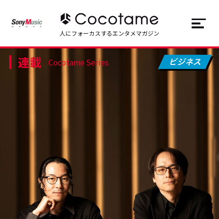
JP
EN
人にフォーカスするエンタメマガジン
連載
トップ
Top
Cocotame Series
記事一覧
Articles
連載一覧
Series
Cocotameとは
About