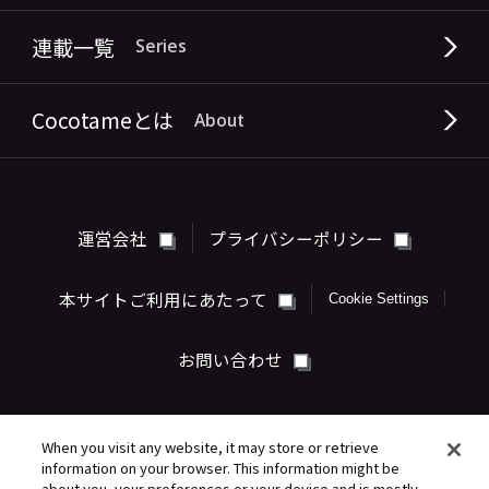
連載一覧
Series
Cocotameとは
About
運営会社
プライバシーポリシー
本サイトご利用にあたって
Cookie Settings
お問い合わせ
When you visit any website, it may store or retrieve
information on your browser. This information might be
about you, your preferences or your device and is mostly