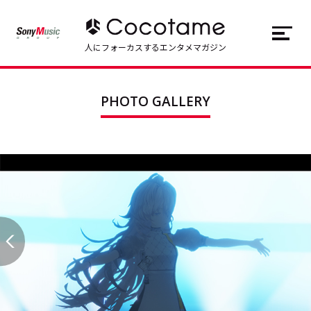
JP
EN
人にフォーカスするエンタメマガジン
トップ
Top
PHOTO GALLERY
記事一覧
Articles
連載一覧
Series
Cocotameとは
About