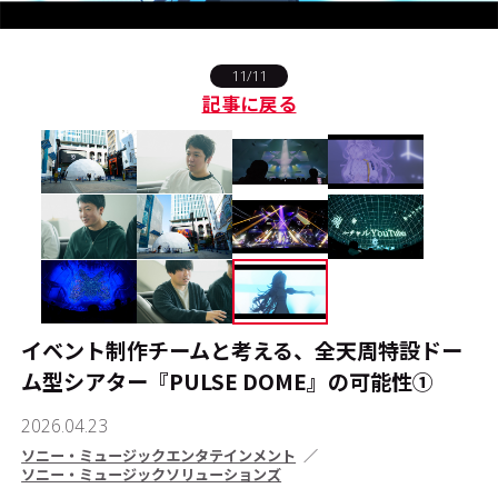
#エンタメ業界のちょっといい話
11/11
記事に戻る
#サステナブルな取り組み
#スタッフが語る
#リクルート
運営会社
プライバシーポリシー
本サイトご利用にあたって
イベント制作チームと考える、全天周特設ドー
Cookie Settings
ム型シアター『PULSE DOME』の可能性①
お問い合わせ
2026.04.23
ソニー・ミュージックエンタテインメント
ソニー・ミュージックソリューションズ