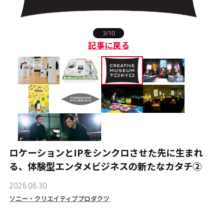
#エンタメ業界のちょっといい話
3/10
記事に戻る
#サステナブルな取り組み
#スタッフが語る
#リクルート
運営会社
プライバシーポリシー
本サイトご利用にあたって
ロケーションとIPをシンクロさせた先に生まれ
Cookie Settings
る、体験型エンタメビジネスの新たなカタチ②
お問い合わせ
2026.06.30
ソニー・クリエイティブプロダクツ