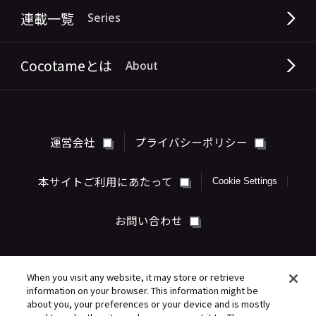
連載一覧
Series
Cocotameとは
About
運営会社
プライバシーポリシー
本サイトご利用にあたって
Cookie Settings
お問い合わせ
When you visit any website, it may store or retrieve
information on your browser. This information might be
about you, your preferences or your device and is mostly