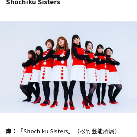
Shochiku Sisters
岸：
「Shochiku Sisters」（松竹芸能所属）