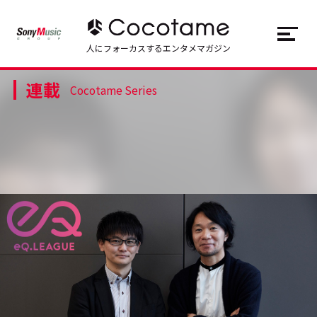
JP
EN
人にフォーカスするエンタメマガジン
連載
トップ
Top
Cocotame Series
記事一覧
Articles
連載一覧
Series
Cocotameとは
About