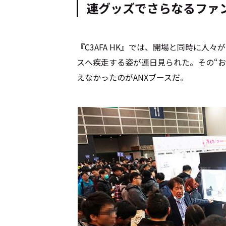
連グッズでさらなるファ
『C3AFA HK』では、開場と同時に人
スへ疾走する姿が連日見られた。その“お
えなかったのがANXブースだ。
トップ
Top
記事一覧
Articles
連載一覧
Series