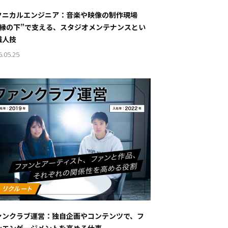
ナブルな取り組み
#スタッフが語る
クニカルエンジニア：音楽や映像の制作現場
“縁の下”で支える、スタジオメンテナンスとい
ート
職人技
6.05.25
JP
EN
ァンクラブ運営：独自企画やコンテンツで、フ