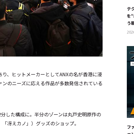
#サステ
テ
を
#リクル
う
202
サイトご利用にあたって
お問い合わせ
Cookie Settings
り、ヒットメーカーとしてANXの名が香港に浸
ァンのニーズに応える作品が多数発信されている
スを2分した構成に。半分のゾーンは丸戸史明原作の
、「冴えカノ」）グッズのショップ。
フ