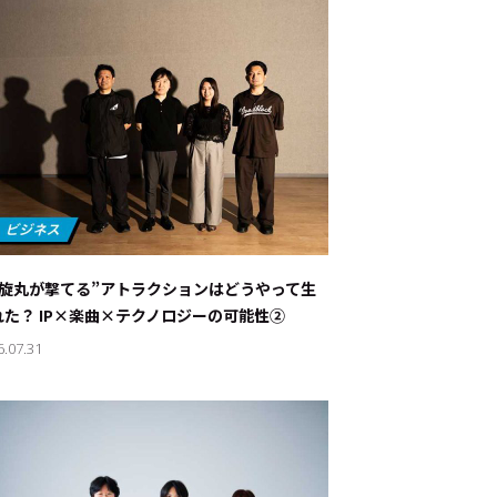
螺旋丸が撃てる”アトラクションはどうやって生
れた？ IP×楽曲×テクノロジーの可能性②
6.07.31