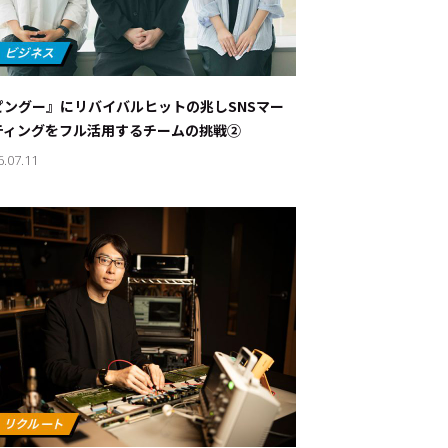
ピングー』にリバイバルヒットの兆し――SNSマー
ティングをフル活用するチームの挑戦②
6.07.11
ド：
メ業界のちょっといい話