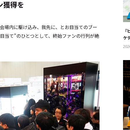
ン獲得を
々が会場内に駆け込み、我先に、とお目当てのブー
『
目当て”のひとつとして、終始ファンの行列が絶
ケ
202
キーワー
#エンタ