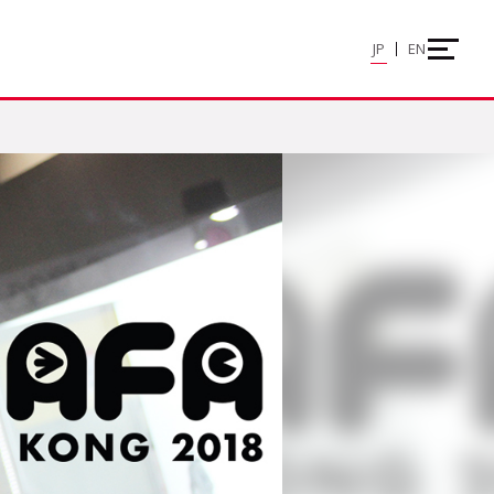
JP
EN