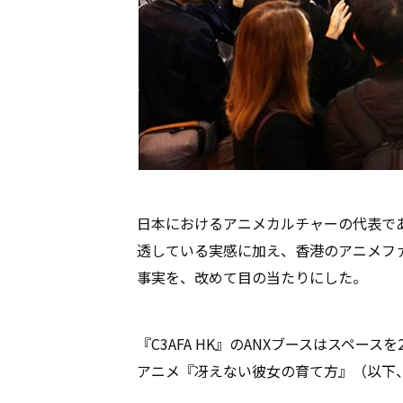
Cocotameとは
About
運営会社
プライバシーポリシー
本
日本におけるアニメカルチャーの代表であ
透している実感に加え、香港のアニメフ
事実を、改めて目の当たりにした。
『C3AFA HK』のANXブースはスペー
アニメ『冴えない彼女の育て方』（以下