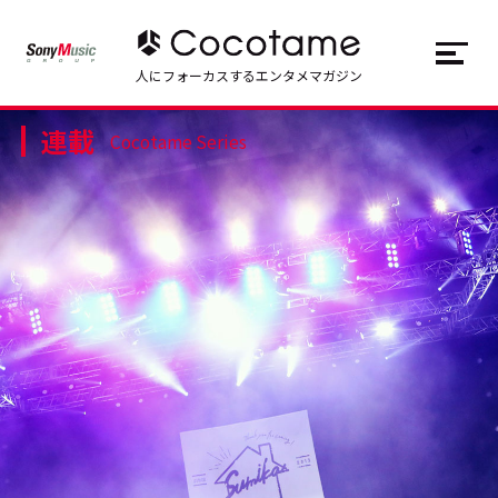
JP
EN
人にフォーカスするエンタメマガジン
連載
トップ
Top
Cocotame Series
記事一覧
Articles
連載一覧
Series
Cocotameとは
About