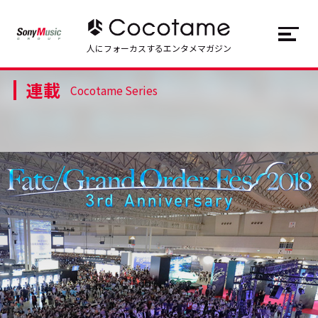
JP
EN
人にフォーカスするエンタメマガジン
連載
トップ
Top
Cocotame Series
記事一覧
Articles
連載一覧
Series
Cocotameとは
About