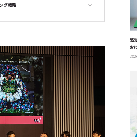
ング戦略
感
お
202
キーワー
#エンタ