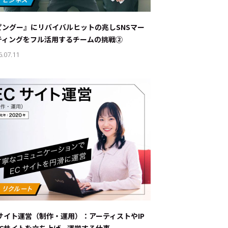
ナブルな取り組み
#スタッフが語る
ピングー』にリバイバルヒットの兆し――SNSマー
ート
ティングをフル活用するチームの挑戦②
6.07.11
JP
EN
Cサイト運営（制作・運用）：アーティストやIP