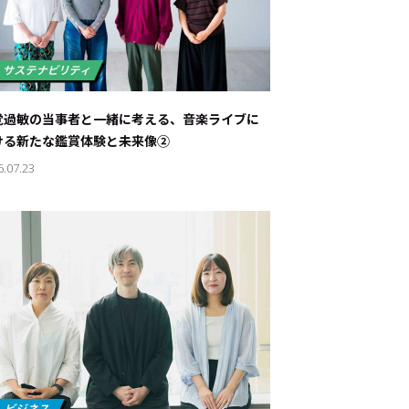
覚過敏の当事者と一緒に考える、音楽ライブに
ける新たな鑑賞体験と未来像②
6.07.23
ド：
メ業界のちょっといい話