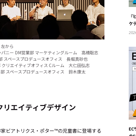
#サステ
『
#リクル
ケ
202
左から
パニー DM営業部 マーケティングルーム 高橋聡志
サイトご利用にあたって
お問い合わせ
Cookie Settings
部 スペースプロデュースオフィス 長堀真砂也
 クリエイティブオフィス Cルーム 大仁田弘志
本部 スペースプロデュースオフィス 鈴木康太
クリエイティブデザイン
E
作家ビアトリクス・ポター™の児童書に登場する