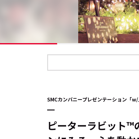
SMCカンパニープレゼンテーション「w/」T
ピーターラビット™