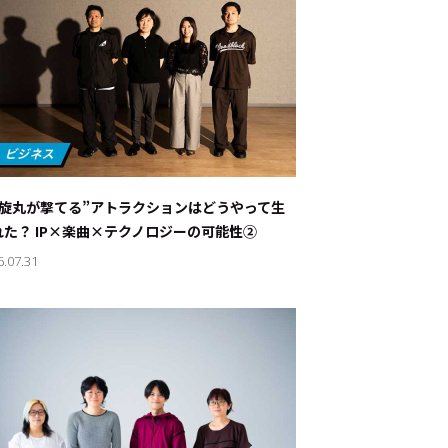
螺旋丸が撃てる”アトラクションはどうやって生
れた？ IP×楽曲×テクノロジーの可能性②
6.07.31