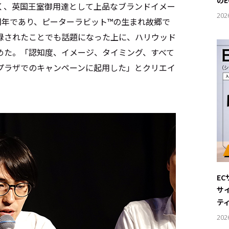
の
く、英国王室御用達として上品なブランドイメー
202
周年であり、ピーターラビット™の生まれ故郷で
録されたことでも話題になった上に、ハリウッド
めた。「認知度、イメージ、タイミング、すべて
プラザでのキャンペーンに起用した」とクリエイ
E
サ
テ
202