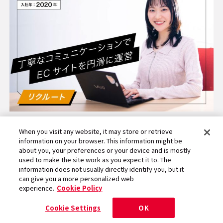
ECサイト運営（制作・運用）：アーティストや
When you visit any website, it may store or retrieve
information on your browser. This information might be
IPのECサイトを立ち上げ、運営する仕事
about you, your preferences or your device and is mostly
2026.07.06
used to make the site work as you expect it to. The
information does not usually directly identify you, but it
can give you a more personalized web
experience.
Cookie Policy
Cookie Settings
OK