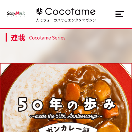
JP
EN
人にフォーカスするエンタメマガジン
連載
トップ
Top
Cocotame Series
記事一覧
Articles
連載一覧
Series
Cocotameとは
About