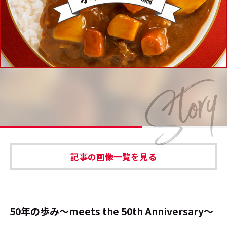
#エンタメ業界のちょっといい話
#サステナブルな取り組み
#スタッフが語る
#リクルート
運営会社
プライバシーポリシー
記事の画像一覧を見る
本サイトご利用にあたって
Cookie Settings
お問い合わせ
50年の歩み～meets the 50th Anniversary～