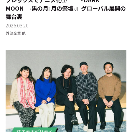
プレックスでアニメ化①──『DARK
MOON -黒の月: 月の祭壇-』グローバル展開の
舞台裏
2026.03.20
外部企業 他