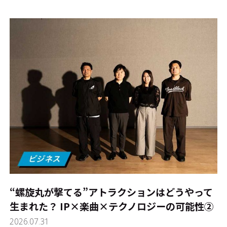
#エンタメ業界のちょっといい話
#サステナブルな取り組み
#スタッフが語る
#リクルート
運営会社
プライバシーポリシー
本サイトご利用にあたって
Cookie Settings
お問い合わせ
“螺旋丸が撃てる”アトラクションはどうやって
生まれた？ IP×楽曲×テクノロジーの可能性②
2026.07.31