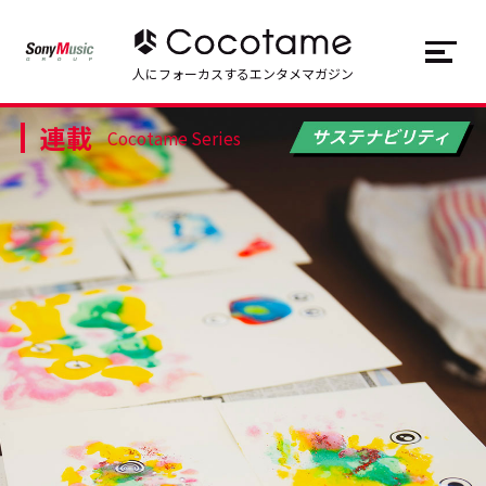
JP
EN
人にフォーカスするエンタメマガジン
連載
トップ
Top
Cocotame Series
記事一覧
Articles
連載一覧
Series
Cocotameとは
About