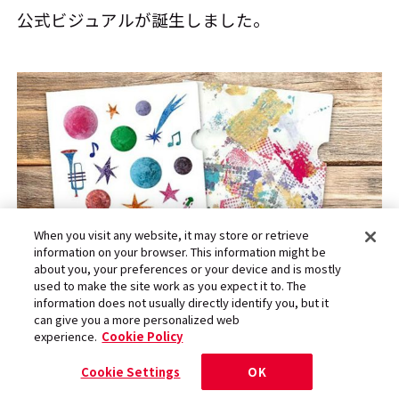
公式ビジュアルが誕生しました。
When you visit any website, it may store or retrieve
information on your browser. This information might be
about you, your preferences or your device and is mostly
used to make the site work as you expect it to. The
information does not usually directly identify you, but it
can give you a more personalized web
「こども音楽フェスティバル 2025」の公式ビジュアル
experience.
Cookie Policy
Cookie Settings
OK