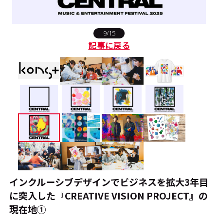
#エンタメ業界のちょっといい話
9/15
記事に戻る
#サステナブルな取り組み
#スタッフが語る
#リクルート
運営会社
プライバシーポリシー
本サイトご利用にあたって
Cookie Settings
お問い合わせ
インクルーシブデザインでビジネスを拡大――3年目
に突入した『CREATIVE VISION PROJECT』の
現在地①