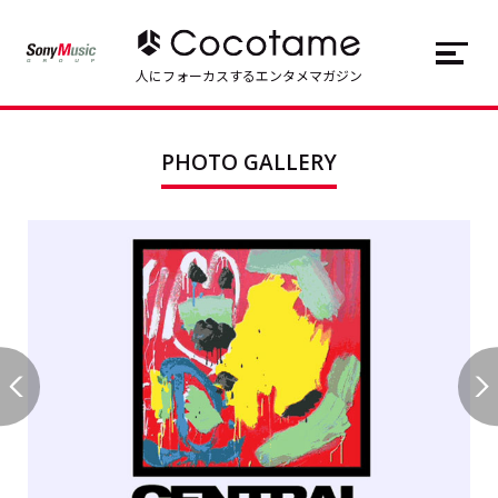
JP
EN
人にフォーカスするエンタメマガジン
トップ
Top
PHOTO GALLERY
記事一覧
Articles
連載一覧
Series
Cocotameとは
About