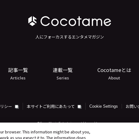
人にフォーカスするエンタメマガジン
記事一覧
連載一覧
Cocotameとは
Articles
Series
About
ポリシー
本サイトご利用にあたって
お問い
Cookie Settings
©Sony Music Entertainment (Japan) Inc.
our browser. This information might be about you,
work as you expect it to. The information does