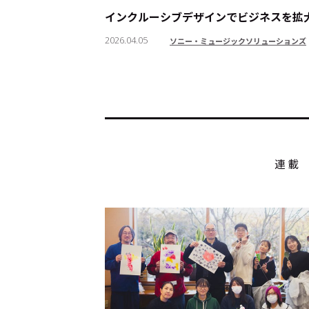
インクルーシブデザインでビジネスを拡大――3年
2026.04.05
ソニー・ミュージックソリューションズ
トップ
Top
記事一覧
Articles
連載一覧
Series
連載
Cocotameとは
About
運営会社
プライバシーポリシー
本