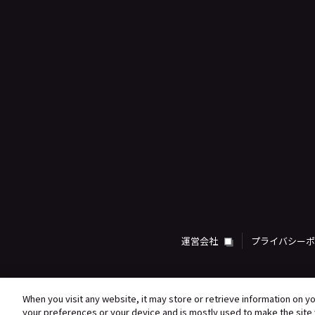
運営会社
プライバシー
When you visit any website, it may store or retrieve information on y
your preferences or your device and is mostly used to make the site 