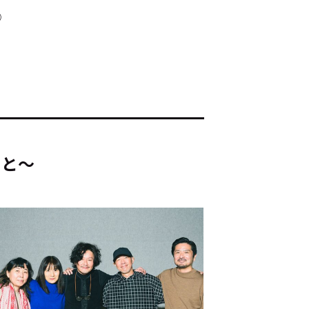
①
ド：
メ業界のちょっといい話
こと～
ナブルな取り組み
#スタッフが語る
ート
JP
EN