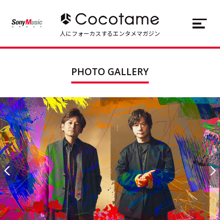
JP
EN
人にフォーカスするエンタメマガジン
トップ
Top
PHOTO GALLERY
記事一覧
Articles
連載一覧
Series
Cocotameとは
About