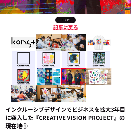
#エンタメ業界のちょっといい話
11/15
記事に戻る
#サステナブルな取り組み
#スタッフが語る
#リクルート
運営会社
プライバシーポリシー
本サイトご利用にあたって
Cookie Settings
お問い合わせ
インクルーシブデザインでビジネスを拡大――3年目
に突入した『CREATIVE VISION PROJECT』の
現在地①