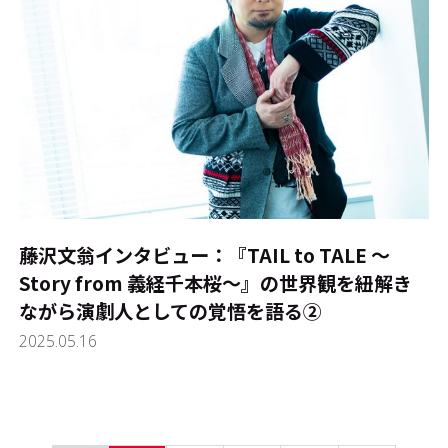
藤沢文翁インタビュー：『TAIL to TALE ～
Story from 義経千本桜～』の世界観を紐解き
ながら演劇人としての覚悟を語る②
2025.05.16