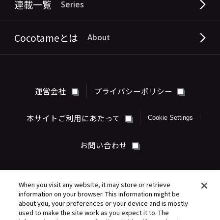
連載一覧
Series
Cocotameとは
About
運営会社
プライバシーポリシー
本サイトご利用にあたって
Cookie Settings
お問い合わせ
When you visit any website, it may store or retrieve
information on your browser. This information might be
about you, your preferences or your device and is mostly
used to make the site work as you expect it to. The