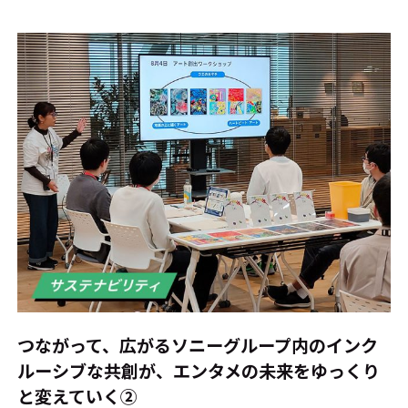
#エンタメ業界のちょっといい話
#サステナブルな取り組み
#スタッフが語る
#リクルート
運営会社
プライバシーポリシー
本サイトご利用にあたって
Cookie Settings
お問い合わせ
つながって、広がる――ソニーグループ内のインク
ルーシブな共創が、エンタメの未来をゆっくり
と変えていく②