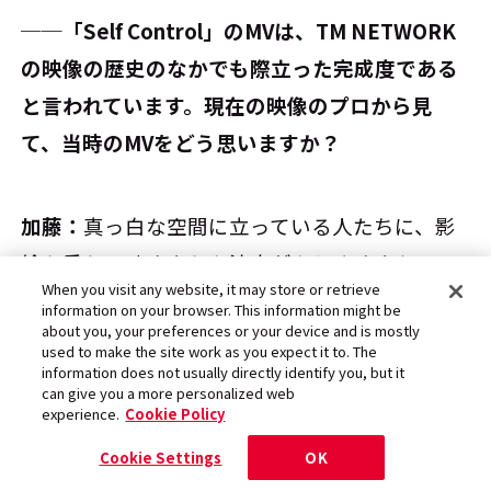
──「Self Control」のMVは、TM NETWORK
の映像の歴史のなかでも際立った完成度である
と言われています。現在の映像のプロから見
て、当時のMVをどう思いますか？
加藤：
真っ白な空間に立っている人たちに、影
絵を重ねて映すような演出がありますよね。こ
When you visit any website, it may store or retrieve
れ、今だったらプロジェクターを用意すれば済
information on your browser. This information might be
about you, your preferences or your device and is mostly
むことですが、当時はおそらく全部照明を使っ
used to make the site work as you expect it to. The
て実現しているんじゃないかと思うんです。当
information does not usually directly identify you, but it
can give you a more personalized web
時のテクノロジーであの演出をやっていること
experience.
Cookie Policy
が素晴らしいなと。それこそ、今で言うイマー
Cookie Settings
OK
シブな作りでもありますし。