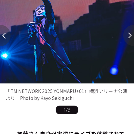
『TM NETWORK 2025 YONMARU+01』横浜アリーナ公演
より Photo by Kayo Sekiguchi
1
/
3
──加藤さん自身が実際にライブを体験されて