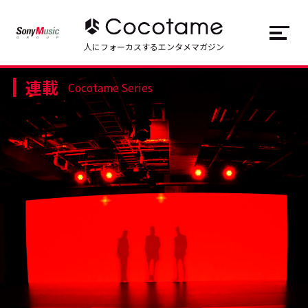
JP
EN
人にフォーカスするエンタメマガジン
連載
トップ
Top
Cocotame Series
記事一覧
Articles
連載一覧
Series
Cocotameとは
About