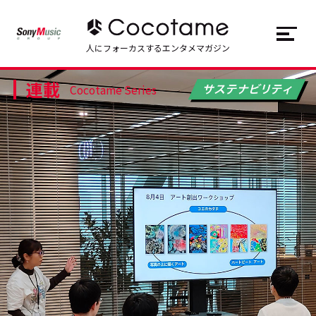
JP
EN
人にフォーカスするエンタメマガジン
連載
トップ
Top
Cocotame Series
記事一覧
Articles
連載一覧
Series
Cocotameとは
About