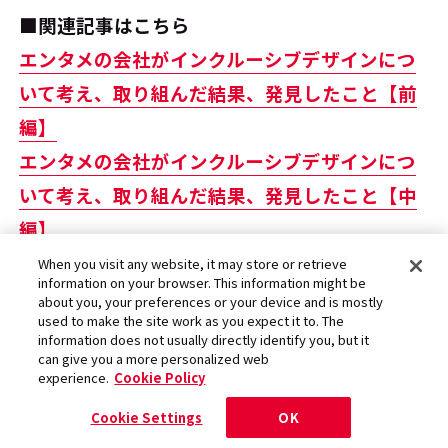
■関連記事はこちら
エンタメの会社がインクルーシブデザインにつ
いて考え、取り組んだ結果、発見したこと【前
編】
エンタメの会社がインクルーシブデザインにつ
いて考え、取り組んだ結果、発見したこと【中
編】
エンタメの会社がインクルーシブデザインにつ
When you visit any website, it may store or retrieve
information on your browser. This information might be
いて考え、取り組んだ結果、発見したこと【後
about you, your preferences or your device and is mostly
used to make the site work as you expect it to. The
編】
information does not usually directly identify you, but it
can give you a more personalized web
experience.
Cookie Policy
村上：
このプロジェクトは、当初、インクルー
Cookie Settings
OK
シブデザインによってSMSのデザイナーやクリ