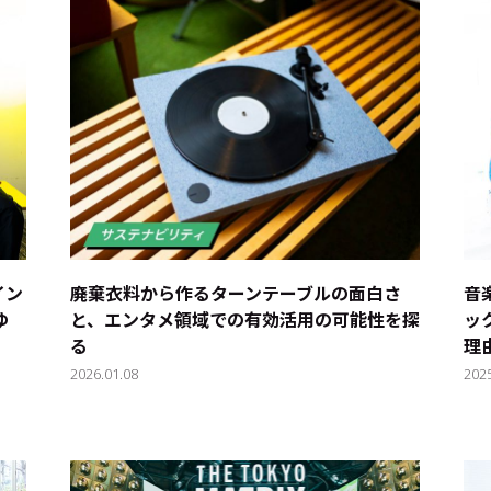
イン
廃棄衣料から作るターンテーブルの面白さ
音
ゆ
と、エンタメ領域での有効活用の可能性を探
ッ
る
理
2026.01.08
202