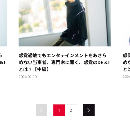
ら
感覚過敏でもエンタテインメントをあきら
感
＆I
めない――当事者、専門家に聞く、感覚のDE＆I
め
とは？【中編】
と
2024.02.20
202
1
2