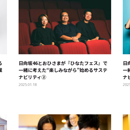
キーワー
#エンタ
る
日向坂46とおひさまが『ひなたフェス』で
日
業
一緒に考えた“楽しみながら”始めるサステ
一
#サステ
ナビリティ②
ナ
2025.01.18
202
#リクル
サイトご利用にあたって
お問い合わせ
Cookie Settings