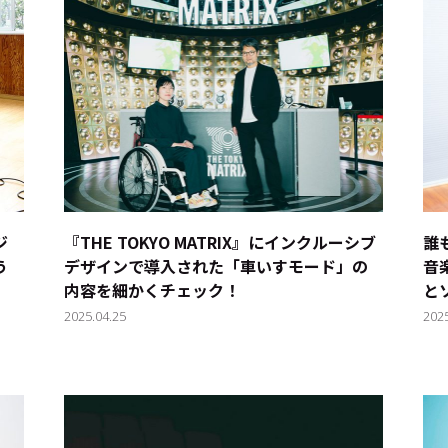
ジ
『THE TOKYO MATRIX』にインクルーシブ
誰
う
デザインで導入された「車いすモード」の
音
内容を細かくチェック！
と
2025.04.25
202