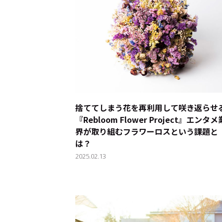
トップ
Top
記事一覧
Articles
捨ててしまう花を再利用して咲き返らせ
連載一覧
Series
『Rebloom Flower Project』――エンタメ
界が取り組むフラワーロスという課題と
は？
Cocotameとは
2025.02.13
About
運営会社
プライバシーポリシー
本