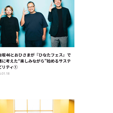
ド：
メ業界のちょっといい話
向坂46とおひさまが『ひなたフェス』で
緒に考えた“楽しみながら”始めるサステ
ナブルな取り組み
#スタッフが語る
ビリティ①
5.01.18
ート
JP
EN