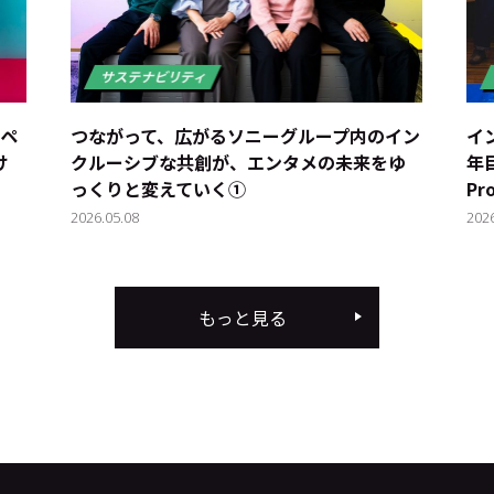
パペ
つながって、広がる――ソニーグループ内のイン
イ
け
クルーシブな共創が、エンタメの未来をゆ
年目
っくりと変えていく①
Pr
2026.05.08
202
もっと見る