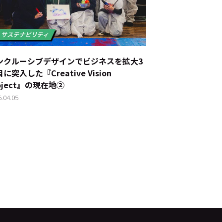
ンクルーシブデザインでビジネスを拡大――3
に突入した『Creative Vision
oject』の現在地②
6.04.05