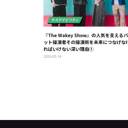
『The Wakey Show』の人気を支える
ット操演者――その操演術を未来につなげな
ればいけない深い理由①
2026.05.14