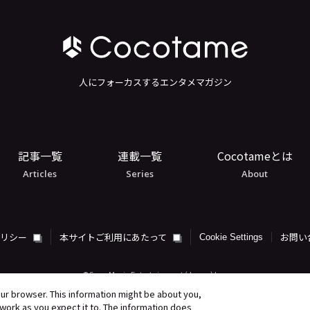
人にフォーカスするエンタメマガジン
記事一覧
連載一覧
Cocotameとは
Articles
Series
About
ポリシー
本サイトご利用にあたって
お問い
Cookie Settings
©Sony Music Entertainment (Japan) Inc.
our browser. This information might be about you,
work as you expect it to. The information does