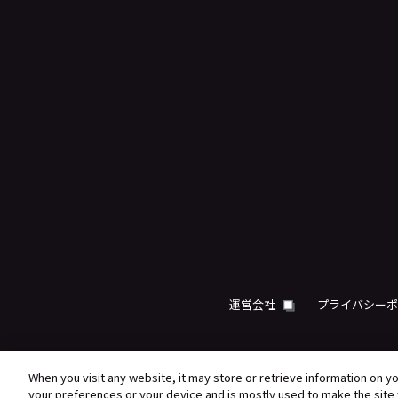
運営会社
プライバシー
When you visit any website, it may store or retrieve information on y
your preferences or your device and is mostly used to make the site 