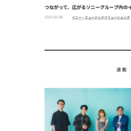
つながって、広がる――ソニーグループ内
2026.05.08
ソニー・ミュージックソリューションズ
トップ
Top
記事一覧
Articles
連載一覧
Series
連載
Cocotameとは
About
運営会社
プライバシーポリシー
本