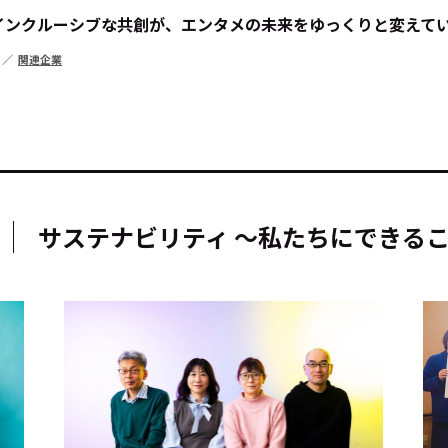
のインクルーシブな共創が、エンタメの未来をゆっくりと変えて
関連企業
キーワー
#エンタ
サステナビリティ ～私たちにできる
#サステ
#リクル
サイトご利用にあたって
お問い合わせ
Cookie Settings