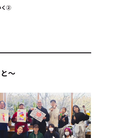
いく②
ド：
メ業界のちょっといい話
こと～
ナブルな取り組み
#スタッフが語る
ート
JP
EN