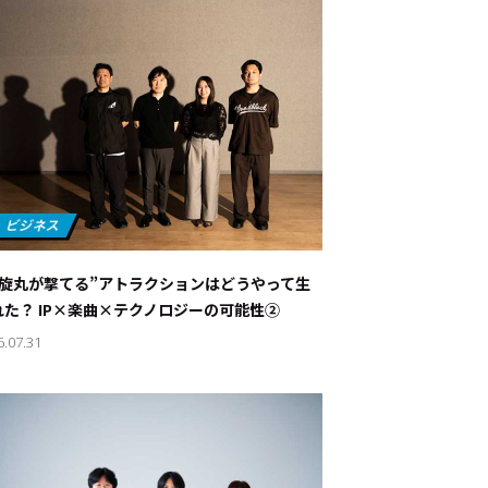
螺旋丸が撃てる”アトラクションはどうやって生
れた？ IP×楽曲×テクノロジーの可能性②
6.07.31