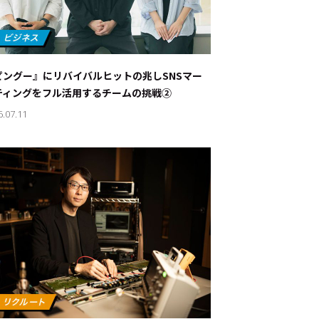
ピングー』にリバイバルヒットの兆し――SNSマー
ティングをフル活用するチームの挑戦②
6.07.11
ド：
メ業界のちょっといい話