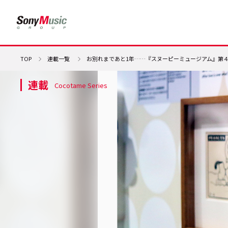
TOP
連載一覧
お別れまであと1年……『スヌーピーミュージアム』第
連載
Cocotame Series