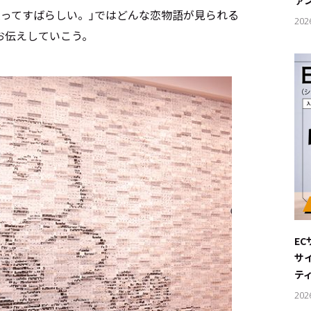
ァ
ful–恋ってすばらしい。｣ではどんな恋物語が見られる
202
お伝えしていこう。
E
サ
テ
202