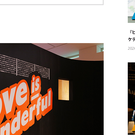
『
ケ
202
キーワー
#エンタ