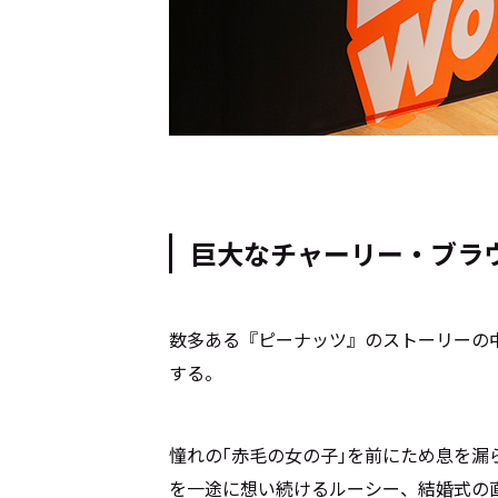
Cocotameとは
About
運営会社
プライバシーポリシー
本
巨大なチャーリー・ブラ
数多ある『ピーナッツ』のストーリーの
する。
憧れの｢赤毛の女の子｣を前にため息を
を一途に想い続けるルーシー、結婚式の