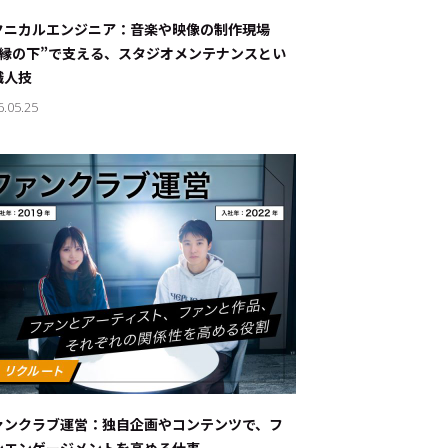
ナブルな取り組み
#スタッフが語る
クニカルエンジニア：音楽や映像の制作現場
“縁の下”で支える、スタジオメンテナンスとい
ート
職人技
6.05.25
JP
EN
ァンクラブ運営：独自企画やコンテンツで、フ