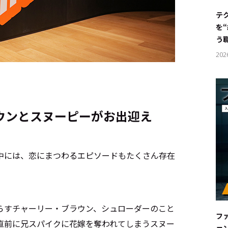
#サステ
テ
を
#リクル
う
202
サイトご利用にあたって
お問い合わせ
Cookie Settings
ウンとスヌーピーがお出迎え
中には、恋にまつわるエピソードもたくさん存在
漏らすチャーリー・ブラウン、シュローダーのこと
フ
直前に兄スパイクに花嫁を奪われてしまうスヌー