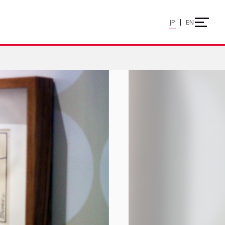
JP
EN