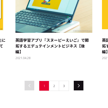
生に
英語学習アプリ『スヌーピーえいご』で開
英
て
拓するエデュテインメントビジネス【後
拓
編】
編
2021.04.28
202
1
2
3