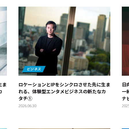
生ま
ロケーションとIPをシンクロさせた先に生ま
日
カ
れる、体験型エンタメビジネスの新たなカ
一
タチ①
ナ
2026.06.30
202