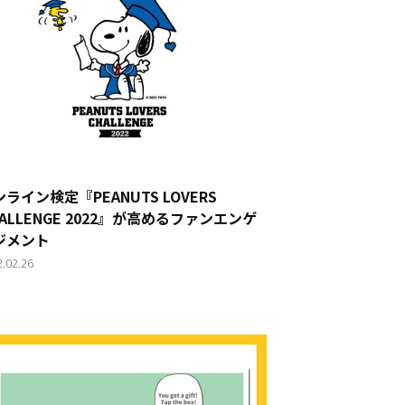
ド：
メ業界のちょっといい話
ライン検定『PEANUTS LOVERS
ALLENGE 2022』が高めるファンエンゲ
ナブルな取り組み
#スタッフが語る
ジメント
2.02.26
ート
JP
EN