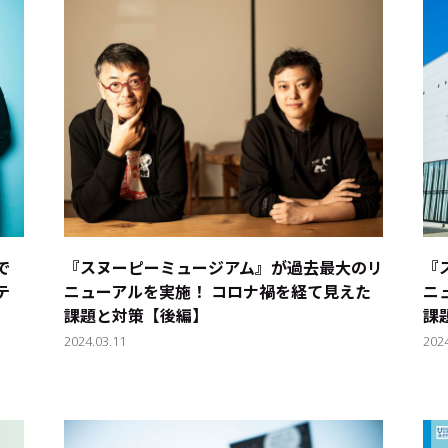
で
『スヌーピーミュージアム』が過去最大のリ
『
テ
ニューアルを実施！ コロナ禍を経て見えた
ニ
課題と対策【後編】
課
2024.03.11
202