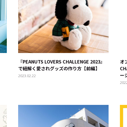
キーワー
#エンタ
3』
『PEANUTS LOVERS CHALLENGE 2023』
オン
で紐解く愛されグッズの作り方【前編】
CH
#サステ
ー
2023.02.22
202
#リクル
サイトご利用にあたって
お問い合わせ
Cookie Settings