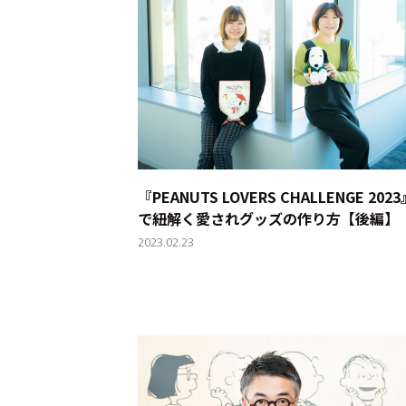
トップ
Top
記事一覧
Articles
『PEANUTS LOVERS CHALLENGE 202
連載一覧
Series
で紐解く愛されグッズの作り方【後編】
2023.02.23
Cocotameとは
About
運営会社
プライバシーポリシー
本