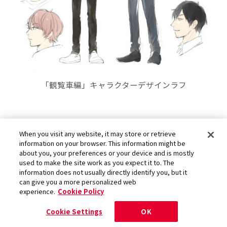
「観覧車編」キャラクターデザインラフ
When you visit any website, it may store or retrieve
VRモードとイラストモード異なる役
information on your browser. This information might be
about you, your preferences or your device and is mostly
者の芝居を楽しもう！
used to make the site work as you expect it to. The
information does not usually directly identify you, but it
can give you a more personalized web
experience.
Cookie Policy
――本作の主旨からいうと、演じる声優のチョイス
Cookie Settings
OK
も作品のキモかと思います。「ホテルのエレベ