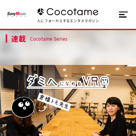
JP
EN
人にフォーカスするエンタメマガジン
連載
トップ
Top
Cocotame Series
記事一覧
Articles
連載一覧
Series
Cocotameとは
About