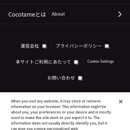
Cocotameとは
About
運営会社
プライバシーポリシー
本サイトご利用にあたって
Cookie Settings
お問い合わせ
When you visit any website, it may store or retrieve
information on your browser. This information might be
about you, your preferences or your device and is mostly
used to make the site work as you expect it to. The
information does not usually directly identify you, but it
can give you a more personalized web