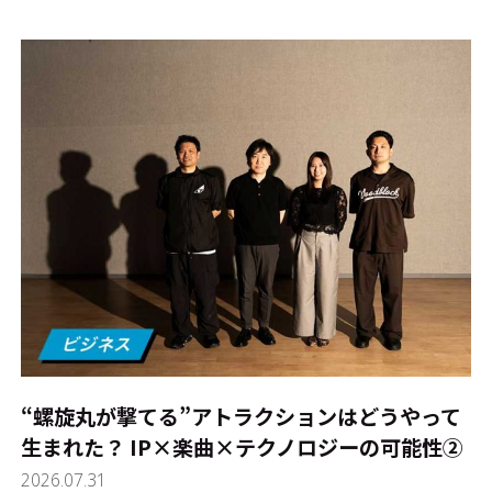
#エンタメ業界のちょっといい話
#サステナブルな取り組み
#スタッフが語る
#リクルート
運営会社
プライバシーポリシー
本サイトご利用にあたって
Cookie Settings
お問い合わせ
“螺旋丸が撃てる”アトラクションはどうやって
生まれた？ IP×楽曲×テクノロジーの可能性②
2026.07.31