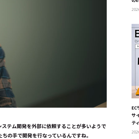
の
202
E
サ
テ
システム開発を外部に依頼することが多いようで
202
たちの手で開発を行なっているんですね。