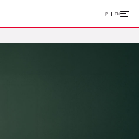
JP
EN