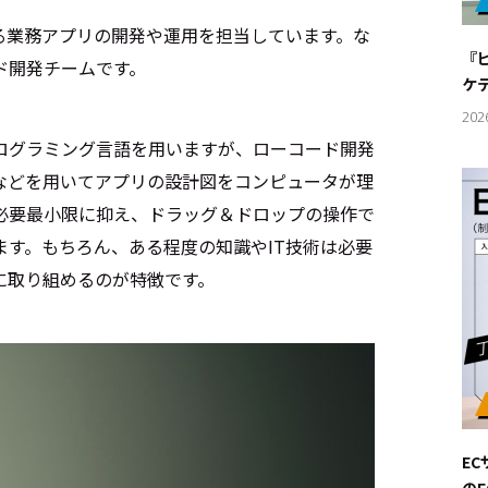
#サステ
る業務アプリの開発や運用を担当しています。な
『
ド開発チームです。
#リクル
ケ
202
ログラミング言語を用いますが、ローコード開発
などを用いてアプリの設計図をコンピュータが理
サイトご利用にあたって
お問い合わせ
Cookie Settings
必要最小限に抑え、ドラッグ＆ドロップの操作で
す。もちろん、ある程度の知識やIT技術は必要
に取り組めるのが特徴です。
E