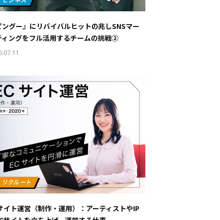
ナブルな取り組み
#スタッフが語る
ピングー』にリバイバルヒットの兆し――SNSマー
ート
ティングをフル活用するチームの挑戦②
6.07.11
JP
EN
Cサイト運営（制作・運用）：アーティストやIP