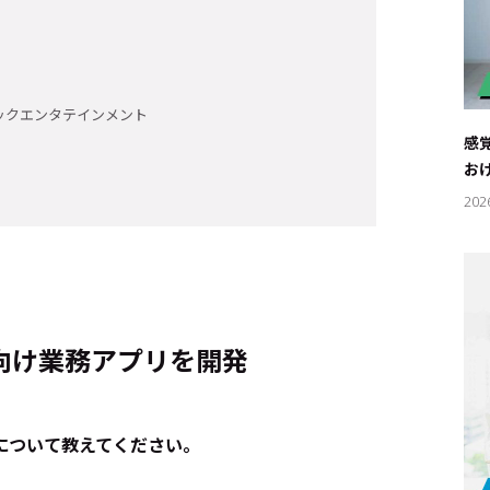
ックエンタテインメント
感
お
202
向け業務アプリを開発
キーワー
#エンタ
について教えてください。