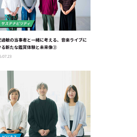
覚過敏の当事者と一緒に考える、音楽ライブに
ける新たな鑑賞体験と未来像②
6.07.23
ド：
メ業界のちょっといい話