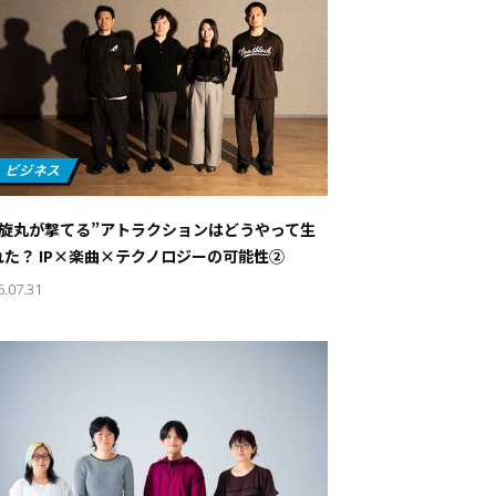
螺旋丸が撃てる”アトラクションはどうやって生
れた？ IP×楽曲×テクノロジーの可能性②
6.07.31