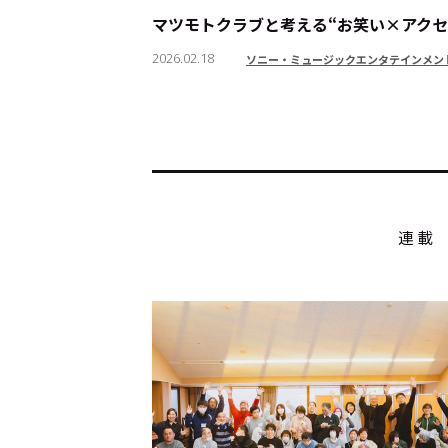
マツモトクラブと考える“お笑い×アクセ
2026.02.18
ソニー・ミュージックエンタテインメン
トップ
Top
記事一覧
Articles
連載一覧
Series
連載
Cocotameとは
About
運営会社
プライバシーポリシー
本