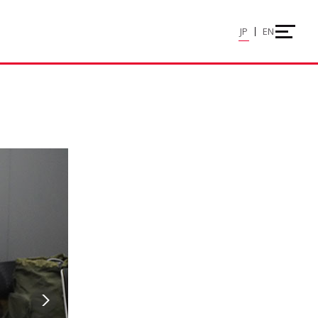
JP
EN