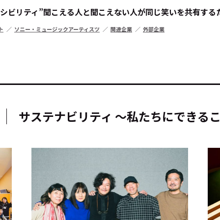
シビリティ”――聞こえる人と聞こえない人が同じ笑いを共有す
ト
ソニー・ミュージックアーティスツ
関連企業
外部企業
キーワー
#エンタ
サステナビリティ ～私たちにできる
#サステ
#リクル
サイトご利用にあたって
お問い合わせ
Cookie Settings