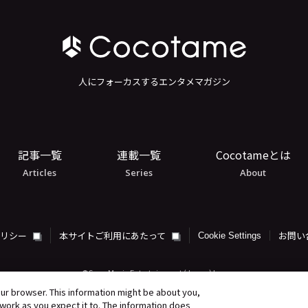
人にフォーカスするエンタメマガジン
記事一覧
連載一覧
Cocotameとは
Articles
Series
About
ポリシー
本サイトご利用にあたって
お問い
Cookie Settings
©Sony Music Entertainment (Japan) Inc.
our browser. This information might be about you,
work as you expect it to. The information does