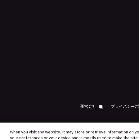
運営会社
プライバシー
When you visit any website, it may store or retrieve information on y
your preferences or your device and is mostly used to make the site 