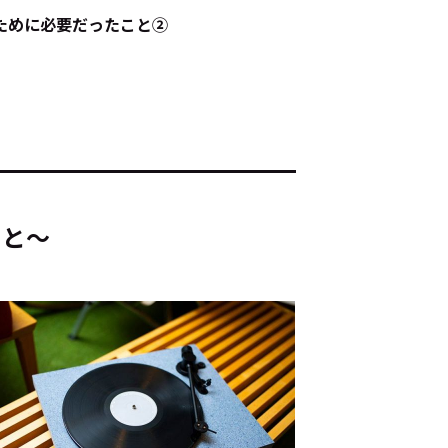
るために必要だったこと②
ド：
メ業界のちょっといい話
こと～
ナブルな取り組み
#スタッフが語る
ート
JP
EN