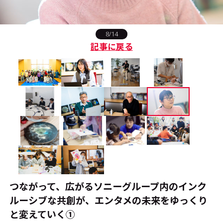
#エンタメ業界のちょっといい話
8/14
記事に戻る
#サステナブルな取り組み
#スタッフが語る
#リクルート
運営会社
プライバシーポリシー
本サイトご利用にあたって
Cookie Settings
お問い合わせ
つながって、広がる――ソニーグループ内のインク
ルーシブな共創が、エンタメの未来をゆっくり
と変えていく①