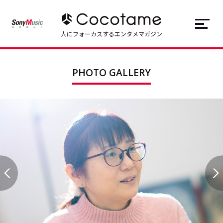
JP
EN
人にフォーカスするエンタメマガジン
トップ
Top
PHOTO GALLERY
記事一覧
Articles
連載一覧
Series
Cocotameとは
About