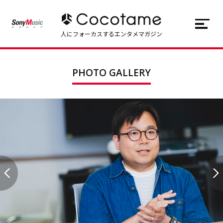
JP
EN
人にフォーカスするエンタメマガジン
トップ
Top
PHOTO GALLERY
記事一覧
Articles
連載一覧
Series
Cocotameとは
About